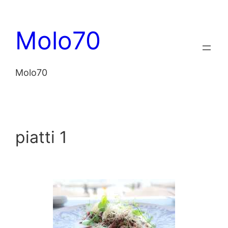
Vai
al
Molo70
contenuto
Molo70
piatti 1