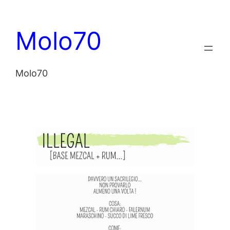
Vai
al
Molo70
contenuto
Molo70